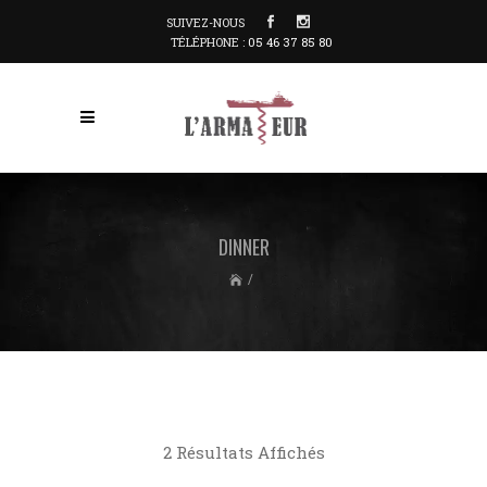
SUIVEZ-NOUS
TÉLÉPHONE :
05 46 37 85 80
DINNER
/
2 Résultats Affichés